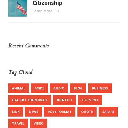
Citizenship
Learn More
Recent Comments
Tag Cloud
ANIMAL
ASIDE
AUDIO
BLOG
BUSINESS
GALLERY THUMBNAIL
IDENTITY
LIFE STYLE
LINK
NEWS
POST FORMAT
QUOTE
SAFARI
TRAVEL
VIDEO