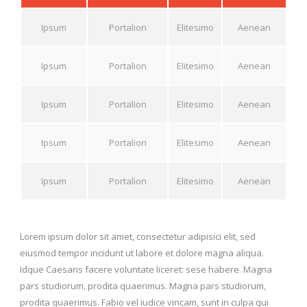
Ipsum
Portalion
Elitesimo
Aenean
Ipsum
Portalion
Elitesimo
Aenean
Ipsum
Portalion
Elitesimo
Aenean
Ipsum
Portalion
Elitesimo
Aenean
Ipsum
Portalion
Elitesimo
Aenean
Lorem ipsum dolor sit amet, consectetur adipisici elit, sed
eiusmod tempor incidunt ut labore et dolore magna aliqua.
Idque Caesaris facere voluntate liceret: sese habere. Magna
pars studiorum, prodita quaerimus. Magna pars studiorum,
prodita quaerimus. Fabio vel iudice vincam, sunt in culpa qui