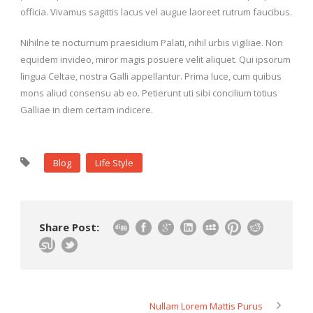
officia. Vivamus sagittis lacus vel augue laoreet rutrum faucibus.
Nihilne te nocturnum praesidium Palati, nihil urbis vigiliae. Non
equidem invideo, miror magis posuere velit aliquet. Qui ipsorum
lingua Celtae, nostra Galli appellantur. Prima luce, cum quibus
mons aliud consensu ab eo. Petierunt uti sibi concilium totius
Galliae in diem certam indicere.
Blog
Life Style
Share Post:
Nullam Lorem Mattis Purus