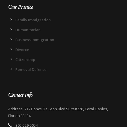
Our Practice
Family Immigration
Humanitarian
Business Immigration
Divorce
Citizenship
Removal Defense
Contact Info
Address: 717 Ponce De Leon Blvd Suite#226, Coral Gables,
Florida 33134
305-529-5054