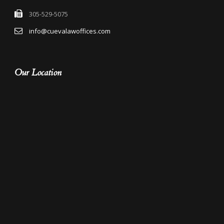
305-529-5075
info@cuevalawoffices.com
Our Location