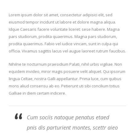
Lorem ipsum dolor sit amet, consectetur adipisici elit, sed
eiusmod tempor incidunt ut labore et dolore magna aliqua.
Idque Caesaris facere voluntate liceret: sese habere. Magna
pars studiorum, prodita quaerimus. Magna pars studiorum,
prodita quaerimus. Fabio vel iudice vincam, sunt in culpa qui
officia. Vivamus sagittis lacus vel augue laoreet rutrum faucibus.
Nihilne te nocturnum praesidium Palati, nihil urbis vigiliae. Non
equidem invideo, miror magis posuere velit aliquet. Qui ipsorum
lingua Celtae, nostra Galli appellantur. Prima luce, cum quibus
mons aliud consensu ab eo. Petierunt uti sibi concilium totius
Galliae in diem certam indicere.
Cum sociis natoque penatus etaed
pnis dis parturient montes, scettr aieo