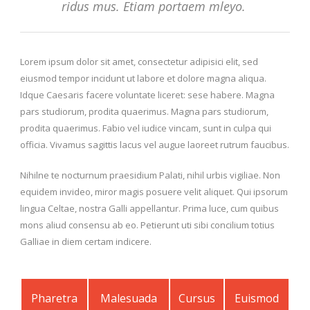
ridus mus. Etiam portaem mleyo.
Lorem ipsum dolor sit amet, consectetur adipisici elit, sed
eiusmod tempor incidunt ut labore et dolore magna aliqua.
Idque Caesaris facere voluntate liceret: sese habere. Magna
pars studiorum, prodita quaerimus. Magna pars studiorum,
prodita quaerimus. Fabio vel iudice vincam, sunt in culpa qui
officia. Vivamus sagittis lacus vel augue laoreet rutrum faucibus.
Nihilne te nocturnum praesidium Palati, nihil urbis vigiliae. Non
equidem invideo, miror magis posuere velit aliquet. Qui ipsorum
lingua Celtae, nostra Galli appellantur. Prima luce, cum quibus
mons aliud consensu ab eo. Petierunt uti sibi concilium totius
Galliae in diem certam indicere.
Pharetra
Malesuada
Cursus
Euismod