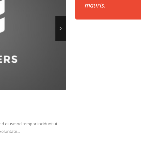
mauris.
 sed eiusmod tempor incidunt ut
oluntate...