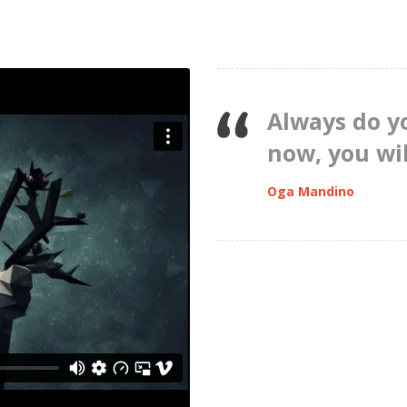
Always do y
now, you wil
Oga Mandino