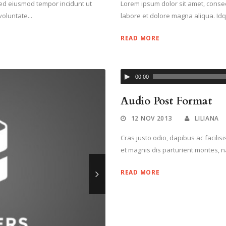
 sed eiusmod tempor incidunt ut
Lorem ipsum dolor sit amet, consect
oluntate...
labore et dolore magna aliqua. Idq
READ MORE
00:00
Audio Post Format
12 NOV 2013
LILIANA
Cras justo odio, dapibus ac facili
et magnis dis parturient montes, na
READ MORE