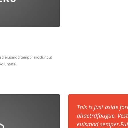
 sed eiusmod tempor incidunt ut
oluntate...
This is just aside for
ahaetrdfaugue. Vesti
euismod semper.Fuis