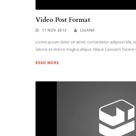
Video Post Format
11 NOV 2013
LILIANA
Lorem ipsum dolor sit amet, consectetur adipisici elit,
labore et dolore magna aliqua. Idque Caesaris facere v
READ MORE