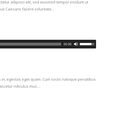
etur adipisici elit, sed eiusmod tempor incidunt ut
ue Caesaris facere voluntate...
00:00
sis in, egestas eget quam. Cum sociis natoque penatibus
scetur ridiculus mus....