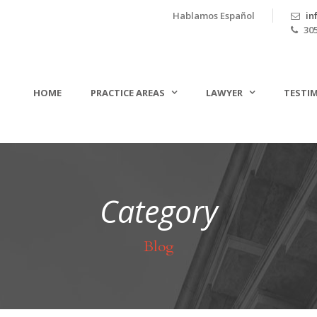
Hablamos Español
in
305
HOME
PRACTICE AREAS
LAWYER
TESTI
Category
Blog